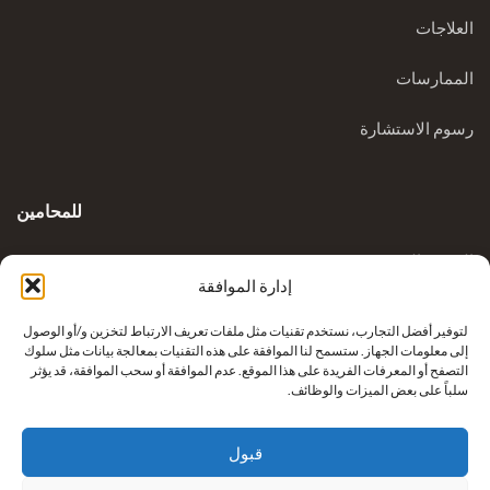
العلاجات
الممارسات
رسوم الاستشارة
للمحامين
المدونة السريرية
إدارة الموافقة
الاستفسارات
لتوفير أفضل التجارب، نستخدم تقنيات مثل ملفات تعريف الارتباط لتخزين و/أو الوصول
إلى معلومات الجهاز. ستسمح لنا الموافقة على هذه التقنيات بمعالجة بيانات مثل سلوك
التصفح أو المعرفات الفريدة على هذا الموقع. عدم الموافقة أو سحب الموافقة، قد يؤثر
سلباً على بعض الميزات والوظائف.
قبول