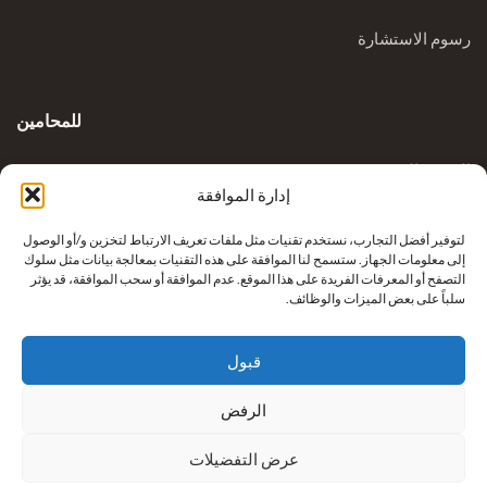
رسوم الاستشارة
للمحامين
المدونة السريرية
إدارة الموافقة
الاستفسارات
لتوفير أفضل التجارب، نستخدم تقنيات مثل ملفات تعريف الارتباط لتخزين و/أو الوصول
إلى معلومات الجهاز. ستسمح لنا الموافقة على هذه التقنيات بمعالجة بيانات مثل سلوك
التصفح أو المعرفات الفريدة على هذا الموقع. عدم الموافقة أو سحب الموافقة، قد يؤثر
سلباً على بعض الميزات والوظائف.
قبول
الرفض
إعادة بناء أطراف كريكوفيتش من شركة
نيكزس للرعاية الصحية
عرض التفضيلات
. جميع الحقوق محفوظة.