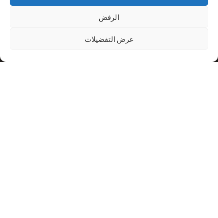
الرفض
عرض التفضيلات
نبذة عن
اتصل بنا
استشاري جراحة العظام الخاص في كامبريدج ولندن