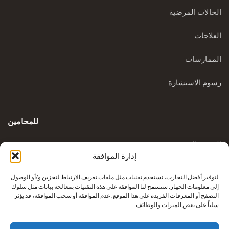
الحالات المرضية
العلاجات
الممارسات
رسوم الاستشارة
للمحامين
المدونة السريرية
إدارة الموافقة
الاستفسارات
لتوفير أفضل التجارب، نستخدم تقنيات مثل ملفات تعريف الارتباط لتخزين و/أو الوصول
إلى معلومات الجهاز. ستسمح لنا الموافقة على هذه التقنيات بمعالجة بيانات مثل سلوك
التصفح أو المعرفات الفريدة على هذا الموقع. عدم الموافقة أو سحب الموافقة، قد يؤثر
سلباً على بعض الميزات والوظائف.