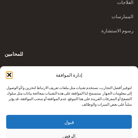
العلاجات
الممارسات
رسوم الاستشارة
للمحامين
المدونة السريرية
إدارة الموافقة
الاستفسارات
لتوفير أفضل التجارب، نستخدم تقنيات مثل ملفات تعريف الارتباط لتخزين و/أو الوصول
إلى معلومات الجهاز. ستسمح لنا الموافقة على هذه التقنيات بمعالجة بيانات مثل سلوك
التصفح أو المعرفات الفريدة على هذا الموقع. عدم الموافقة أو سحب الموافقة، قد يؤثر
سلباً على بعض الميزات والوظائف.
قبول
الرفض
إعادة بناء أطراف كريكوفيتش من شركة