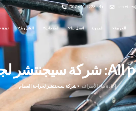
+44 1223 641 007
secretary
العربية
المدونة
اتصل بنا
العلاجات
الشروط
نبذة 
جراحة العظام
إعادة بناء الأطراف
شركة سيجنتشر لجراحة العظام