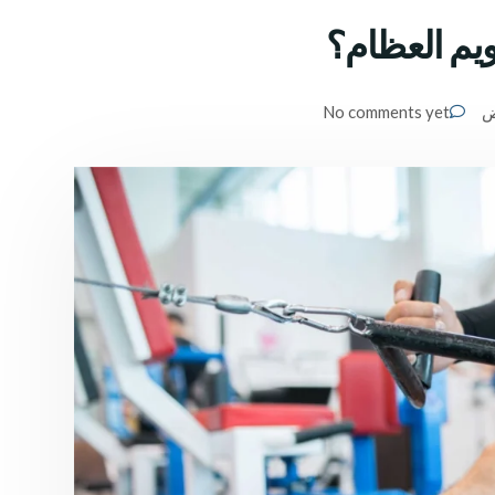
ويم العظام؟
ض
No comments yet