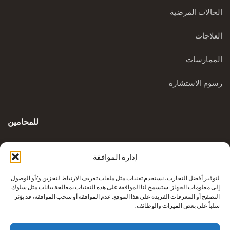
الحالات المرضية
العلاجات
الممارسات
رسوم الاستشارة
للمحامين
المدونة السريرية
إدارة الموافقة
الاستفسارات
لتوفير أفضل التجارب، نستخدم تقنيات مثل ملفات تعريف الارتباط لتخزين و/أو الوصول
إلى معلومات الجهاز. ستسمح لنا الموافقة على هذه التقنيات بمعالجة بيانات مثل سلوك
التصفح أو المعرفات الفريدة على هذا الموقع. عدم الموافقة أو سحب الموافقة، قد يؤثر
سلباً على بعض الميزات والوظائف.