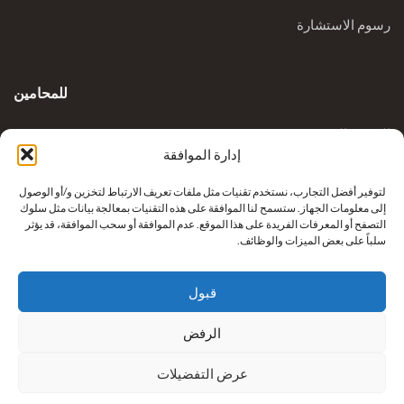
رسوم الاستشارة
للمحامين
المدونة السريرية
إدارة الموافقة
الاستفسارات
لتوفير أفضل التجارب، نستخدم تقنيات مثل ملفات تعريف الارتباط لتخزين و/أو الوصول
إلى معلومات الجهاز. ستسمح لنا الموافقة على هذه التقنيات بمعالجة بيانات مثل سلوك
التصفح أو المعرفات الفريدة على هذا الموقع. عدم الموافقة أو سحب الموافقة، قد يؤثر
سلباً على بعض الميزات والوظائف.
قبول
الرفض
إعادة بناء أطراف كريكوفيتش من شركة
نيكزس للرعاية الصحية
عرض التفضيلات
. جميع الحقوق محفوظة.