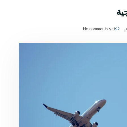
جية
ض
No comments yet