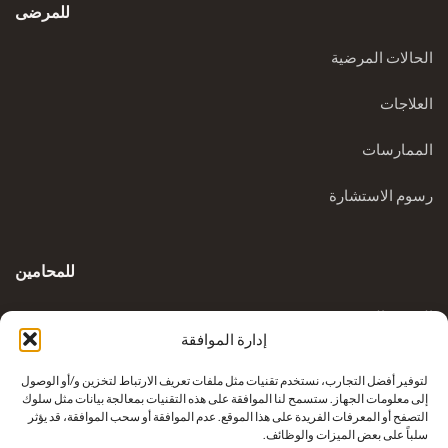
للمرضى
الحالات المرضية
العلاجات
الممارسات
رسوم الاستشارة
للمحامين
المدونة السريرية
إدارة الموافقة
الاستفسارات
لتوفير أفضل التجارب، نستخدم تقنيات مثل ملفات تعريف الارتباط لتخزين و/أو الوصول
إلى معلومات الجهاز. ستسمح لنا الموافقة على هذه التقنيات بمعالجة بيانات مثل سلوك
التصفح أو المعرفات الفريدة على هذا الموقع. عدم الموافقة أو سحب الموافقة، قد يؤثر
سلباً على بعض الميزات والوظائف.