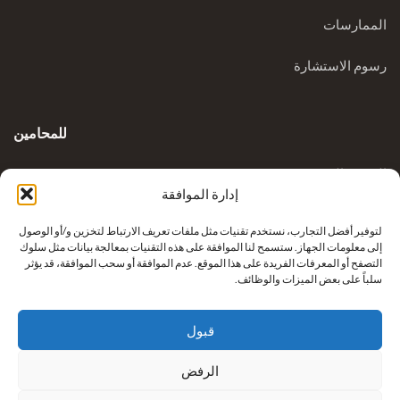
الممارسات
رسوم الاستشارة
للمحامين
المدونة السريرية
إدارة الموافقة
الاستفسارات
لتوفير أفضل التجارب، نستخدم تقنيات مثل ملفات تعريف الارتباط لتخزين و/أو الوصول
إلى معلومات الجهاز. ستسمح لنا الموافقة على هذه التقنيات بمعالجة بيانات مثل سلوك
التصفح أو المعرفات الفريدة على هذا الموقع. عدم الموافقة أو سحب الموافقة، قد يؤثر
سلباً على بعض الميزات والوظائف.
قبول
الرفض
إعادة بناء أطراف كريكوفيتش من شركة
نيكزس للرعاية الصحية