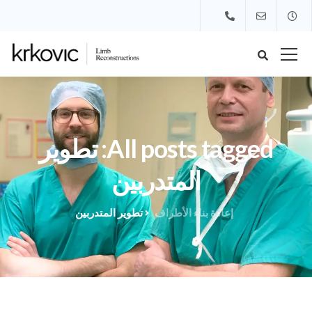
All posts tagged: تطوير
المتدربين
إعادة بناء الأطراف
تطوير المتدربين