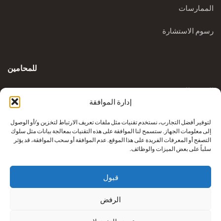
الممارسات
رسوم الاستشارة
للمحامين
المدونة السريرية
إدارة الموافقة
الاستفسارات
لتوفير أفضل التجارب، نستخدم تقنيات مثل ملفات تعريف الارتباط لتخزين و/أو الوصول
إلى معلومات الجهاز. ستسمح لنا الموافقة على هذه التقنيات بمعالجة بيانات مثل سلوك
التصفح أو المعرفات الفريدة على هذا الموقع. عدم الموافقة أو سحب الموافقة، قد يؤثر
سلباً على بعض الميزات والوظائف.
قبول
الرفض
إعادة بناء أطراف كريكوفيتش من شركة
نيكزس للرعاية الصحية