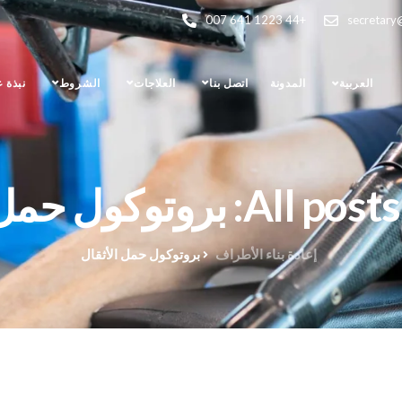
+44 1223 641 007
secretary
العربية
المدونة
اتصل بنا
العلاجات
الشروط
نبذة 
بروتوكول حمل الأثقال
إعادة بناء الأطراف
بروتوكول حمل الأثقال