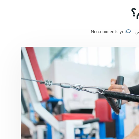
م؟
ض
No comments yet