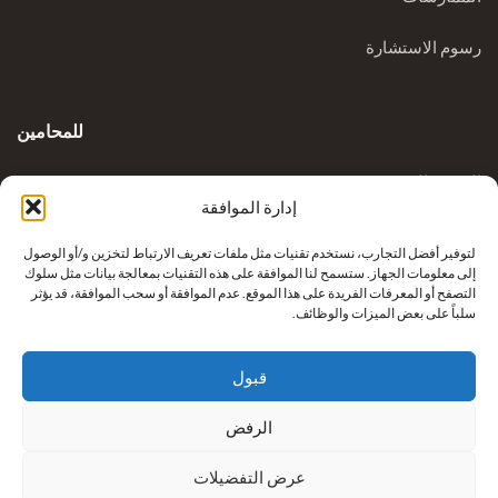
رسوم الاستشارة
للمحامين
المدونة السريرية
إدارة الموافقة
الاستفسارات
لتوفير أفضل التجارب، نستخدم تقنيات مثل ملفات تعريف الارتباط لتخزين و/أو الوصول
إلى معلومات الجهاز. ستسمح لنا الموافقة على هذه التقنيات بمعالجة بيانات مثل سلوك
التصفح أو المعرفات الفريدة على هذا الموقع. عدم الموافقة أو سحب الموافقة، قد يؤثر
سلباً على بعض الميزات والوظائف.
قبول
الرفض
إعادة بناء أطراف كريكوفيتش من شركة
نيكزس للرعاية الصحية
عرض التفضيلات
. جميع الحقوق محفوظة.