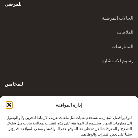
للمرضى
الحالات المرضية
العلاجات
الممارسات
رسوم الاستشارة
للمحامين
المدونة السريرية
إدارة الموافقة
الاستفسارات
لتوفير أفضل التجارب، نستخدم تقنيات مثل ملفات تعريف الارتباط لتخزين و/أو الوصول
إلى معلومات الجهاز. ستسمح لنا الموافقة على هذه التقنيات بمعالجة بيانات مثل سلوك
التصفح أو المعرفات الفريدة على هذا الموقع. عدم الموافقة أو سحب الموافقة، قد يؤثر
سلباً على بعض الميزات والوظائف.