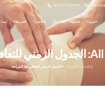
+44 1223 641 007
secretary
العربية
المدونة
اتصل بنا
العلاجات
الشروط
نبذة 
د الجراحة
إعادة بناء الأطراف
الجدول الزمني للتعافي بعد الجراحة