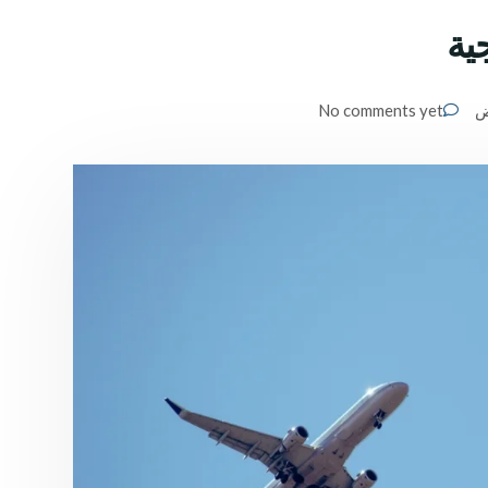
جية
ض
No comments yet