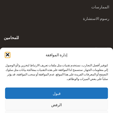
الممارسات
رسوم الاستشارة
للمحامين
المدونة السريرية
إدارة الموافقة
الاستفسارات
لتوفير أفضل التجارب، نستخدم تقنيات مثل ملفات تعريف الارتباط لتخزين و/أو الوصول
إلى معلومات الجهاز. ستسمح لنا الموافقة على هذه التقنيات بمعالجة بيانات مثل سلوك
التصفح أو المعرفات الفريدة على هذا الموقع. عدم الموافقة أو سحب الموافقة، قد يؤثر
سلباً على بعض الميزات والوظائف.
قبول
الرفض
إعادة بناء أطراف كريكوفيتش من شركة
نيكزس للرعاية الصحية