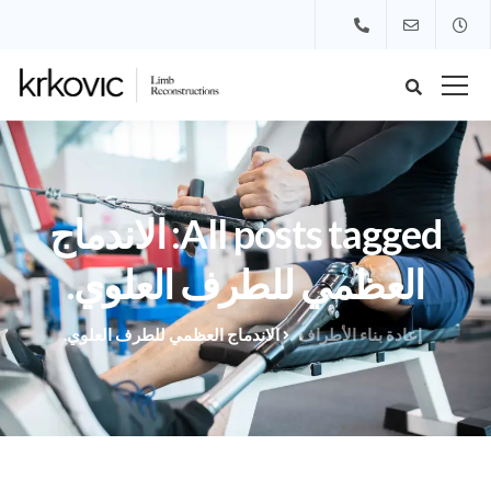
All posts tagged: الاندماج
العظمي للطرف العلوي.
إعادة بناء الأطراف
الاندماج العظمي للطرف العلوي.