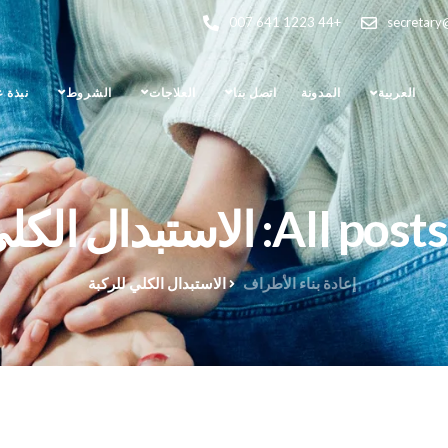
+44 1223 641 007
secretary
العربية
المدونة
اتصل بنا
العلاجات
الشروط
نبذة 
لاستبدال الكلي للركبة
إعادة بناء الأطراف
الاستبدال الكلي للركبة