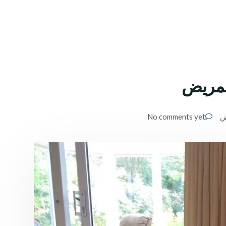
لمريض
ض
No comments yet