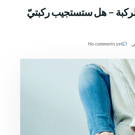
للركبة – هل ستستجيب ركبتيّ
ض
No comments yet