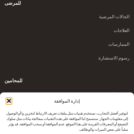
للمرضى
الحالات المرضية
العلاجات
الممارسات
رسوم الاستشارة
للمحامين
المدونة السريرية
إدارة الموافقة
الاستفسارات
لتوفير أفضل التجارب، نستخدم تقنيات مثل ملفات تعريف الارتباط لتخزين و/أو الوصول
إلى معلومات الجهاز. ستسمح لنا الموافقة على هذه التقنيات بمعالجة بيانات مثل سلوك
التصفح أو المعرفات الفريدة على هذا الموقع. عدم الموافقة أو سحب الموافقة، قد يؤثر
سلباً على بعض الميزات والوظائف.