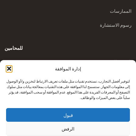
الممارسات
رسوم الاستشارة
للمحامين
المدونة السريرية
إدارة الموافقة
الاستفسارات
لتوفير أفضل التجارب، نستخدم تقنيات مثل ملفات تعريف الارتباط لتخزين و/أو الوصول
إلى معلومات الجهاز. ستسمح لنا الموافقة على هذه التقنيات بمعالجة بيانات مثل سلوك
التصفح أو المعرفات الفريدة على هذا الموقع. عدم الموافقة أو سحب الموافقة، قد يؤثر
سلباً على بعض الميزات والوظائف.
قبول
الرفض
إعادة بناء أطراف كريكوفيتش من شركة