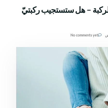
للركبة – هل ستستجيب ركبتيّ
ض
No comments yet