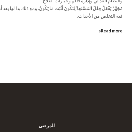
والنظام الغذائي وإدارة الألم وخيارات العلاج.
مُجَهَّزٌ يَفْعَلُ فِعْلَ المُسْتَعِدِّ لِتَكُونَ أَثْبَتَ مَا يَكُونُ. ومع ذلك ب
فيه التخلص من الأحداث.
Read more
للمرضى