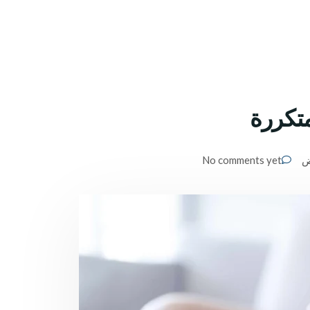
متكررة
ض
No comments yet