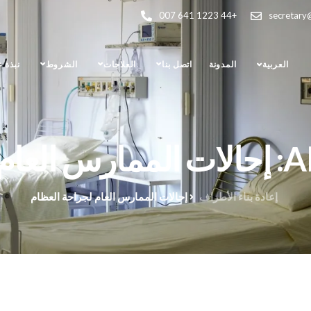
+44 1223 641 007
secretary
العربية
المدونة
اتصل بنا
العلاجات
الشروط
نبذة 
العظام
إعادة بناء الأطراف
إحالات الممارس العام لجراحة العظام