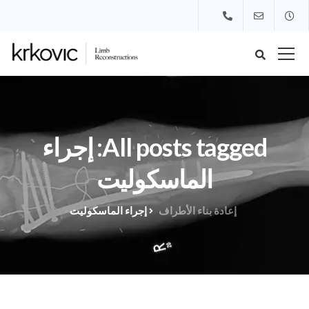
All posts tagged: إجراء
الماسكوليت
إعادة بناء الأطراف
إجراء الماسكوليت