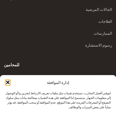
الحالات المرضية
العلاجات
الممارسات
رسوم الاستشارة
للمحامين
المدونة السريرية
إدارة الموافقة
الاستفسارات
لتوفير أفضل التجارب، نستخدم تقنيات مثل ملفات تعريف الارتباط لتخزين و/أو الوصول
إلى معلومات الجهاز. ستسمح لنا الموافقة على هذه التقنيات بمعالجة بيانات مثل سلوك
التصفح أو المعرفات الفريدة على هذا الموقع. عدم الموافقة أو سحب الموافقة، قد يؤثر
سلباً على بعض الميزات والوظائف.