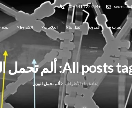
+44 1223 641 007
secretary
العربية
المدونة
اتصل بنا
العلاجات
الشروط
نبذة 
All pos: ألم تحمل الوزن
إعادة بناء الأطراف
ألم تحمل الوزن