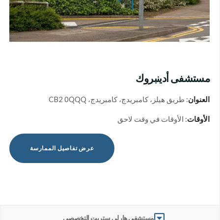
مستشفى أدينبروك
العنوان
: طريق هيلز، كامبريدج، كامبريدج، CB2 0QQQ
الأوقات
: الأوقات في وقت لاحق
عرض تفاصيل الممارسة
مستشفى هارلي ستريت التخصصي